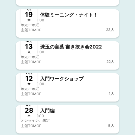
終了
1月
19
体験ミーニング・ナイト！
20:00 - 21:00
木
未定、未定
23人
主催
TOMOE
終了
12月
13
珠玉の言葉 書き抜き会2022
20:00 - 21:00
火
未定、未定
22人
主催
TOMOE
終了
事前決済
11月
12
入門ワークショップ
18:00 - 20:00
金
未定、未定
1人
主催
TOMOE
終了
事前決済
8月
28
入門編
10:00 - 12:00
土
オンライン、未定
5人
主催
TOMOE
終了
事前決済