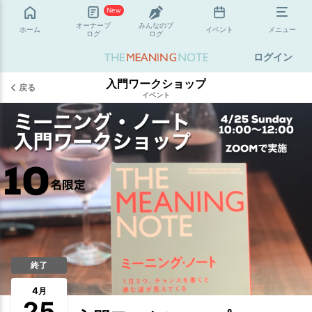
New
オーナーブ
みんなのブ
ホーム
イベント
メニュー
ログ
ログ
ログイン
入門ワークショップ
戻る
イベント
終了
4
月
25