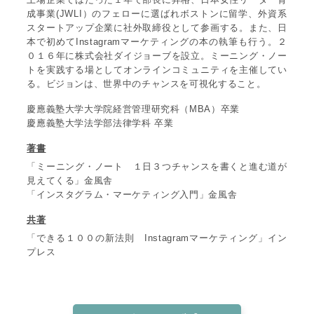
成事業(JWLI）のフェローに選ばれボストンに留学、外資系
スタートアップ企業に社外取締役として参画する。また、日
本で初めてInstagramマーケティングの本の執筆も行う。２
０１６年に株式会社ダイジョーブを設立。ミーニング・ノー
トを実践する場としてオンラインコミュニティを主催してい
る。ビジョンは、世界中のチャンスを可視化すること。
慶應義塾大学大学院経営管理研究科（MBA）卒業
慶應義塾大学法学部法律学科 卒業
著書
「ミーニング・ノート １日３つチャンスを書くと進む道が
見えてくる」金風舎
「インスタグラム・マーケティング入門」金風舎
共著
「できる１００の新法則 Instagramマーケティング」イン
プレス