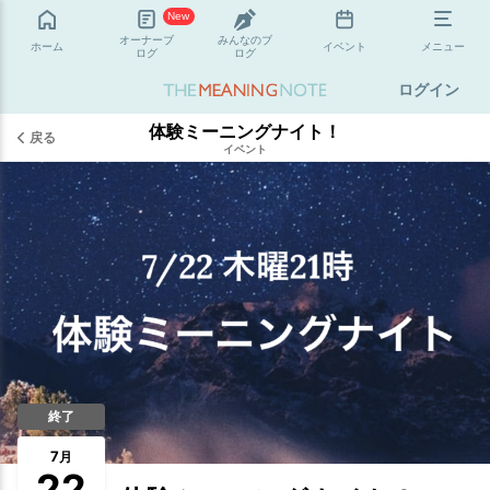
New
オーナーブ
みんなのブ
ホーム
イベント
メニュー
ログ
ログ
ログイン
体験ミーニングナイト！
戻る
イベント
終了
7
月
22