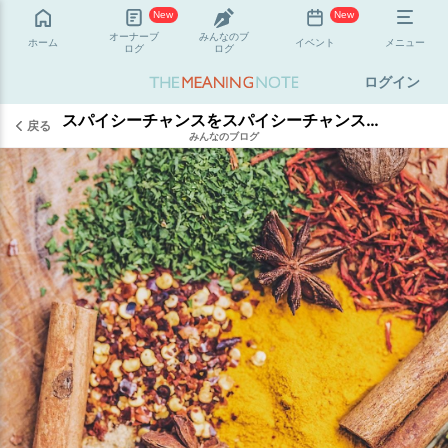
New
New
オーナーブ
みんなのブ
ホーム
イベント
メニュー
ログ
ログ
ログイン
スパイシーチャンスをスパイシーチャンスたらしめるもの。
戻る
みんなのブログ