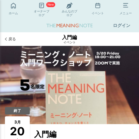
New
オーナーブ
みんなのブ
ホーム
イベント
メニュー
ログ
ログ
ログイン
入門編
戻る
イベント
終了
3
月
20
入門編