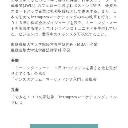
成事業(JWLI）のフェローに選ばれボストンに留学、外資系
スタートアップ企業に社外取締役として参画する。また、日
本で初めてInstagramマーケティングの本の執筆も行う。２
０１６年に株式会社ダイジョーブを設立。ミーニング・ノー
トを実践する場としてオンラインコミュニティを主催してい
る。ビジョンは、世界中のチャンスを可視化すること。
慶應義塾大学大学院経営管理研究科（MBA）卒業
慶應義塾大学法学部法律学科 卒業
著書
「ミーニング・ノート １日３つチャンスを書くと進む道が
見えてくる」金風舎
「インスタグラム・マーケティング入門」金風舎
共著
「できる１００の新法則 Instagramマーケティング」イン
プレス