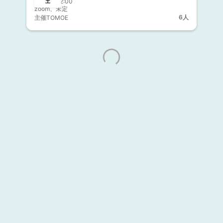
10:00 - 12:00
土
zoom、未定
6人
主催
TOMOE