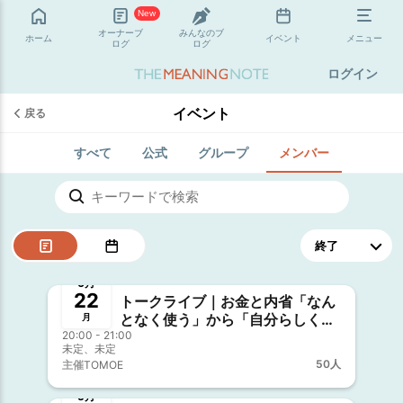
New
オーナーブ
みんなのブ
ホーム
イベント
メニュー
ログ
ログ
ログイン
イベント
戻る
すべて
公式
グループ
メンバー
終了
6月
22
トークライブ｜お金と内省「なん
となく使う」から「自分らしく使
月
20:00 - 21:00
う」へ
未定、未定
50人
主催
TOMOE
終了
5月