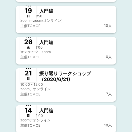
7月
19
入門編
10:50 - 12:50
日
zoom、zoom(オンライン）
10人
主催
TOMOE
終了
事前決済
6月
26
入門編
19:00 - 21:00
金
オンライン、zoom
6人
主催
TOMOE
終了
事前決済
6月
21
振り返りワークショップ
（2020/6/21)
日
10:00 - 12:00
zoom、オンライン
7人
主催
TOMOE
終了
事前決済
6月
14
入門編
10:00 - 12:00
日
zoom、オンライン
10人
主催
TOMOE
終了
事前決済