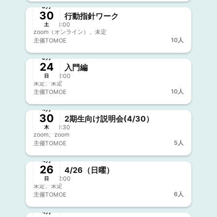
5月
30
行動指針ワーク
10:00 - 11:00
土
zoom（オンライン）、未定
10人
主催
TOMOE
終了
事前決済
5月
24
入門編
10:00 - 12:00
日
未定、未定
10人
主催
TOMOE
終了
4月
30
2期生向け説明会(4/30）
21:00 - 21:30
木
zoom、zoom
5人
主催
TOMOE
終了
事前決済
4月
26
4/26（日曜）
10:00 - 12:00
日
未定、未定
6人
主催
TOMOE
終了
4月