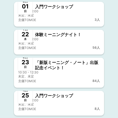
8月
01
入門ワークショップ
10:00 - 12:00
日
未定、未定
3人
主催
TOMOE
終了
7月
22
体験ミーニングナイト！
21:00 - 22:00
木
未定、未定
56人
主催
TOMOE
終了
5月
23
「新版ミーニング・ノート」出版
記念イベント！
日
10:30 - 12:30
未定、未定
84人
主催
TOMOE
終了
事前決済
4月
25
入門ワークショップ
10:00 - 12:00
日
未定、未定
8人
主催
TOMOE
終了
事前決済